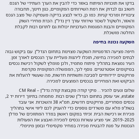
בדקו את תוכניות הפיתוח באזור כדי להבין את הערך העתידי של הנכס.
חשוב גם לבדוק את רמת השירותים המקומיים, כגון חינוך, תחבורה
ציבורית ומרכזי קניות. כמו כן, כדאי לבצע בדיקה מעמיקה של מצב הנכס
והאזור, ולשקול לשכור שירותי עורך דין נדל"ן. הכרת מחירי השוק
המקומיים והבנת המגמות העדכניות יכולות גם לתרום רבות לקבלת
החלטה מושכלת.
השקעה נכונה בחיפה
חיפה מציעה הזדמנויות השקעה מצוינות בתחום הנדל"ן. עם ביקוש גבוה
לבתים למכירה בחיפה, תוכלו ליהנות מעליית ערך הנכסים לאורך זמן.
העיר נמצאת בתהליך פיתוח מתמיד, ולכן מומלץ לשקול רכישת נכסים
במיקומים אסטרטגיים. נוסף לכך, הממשלה המקומית מקדמת
פרויקטים ידידותיים לסביבה ותשתיות חדשות, מה שעשוי להעלות את
הביקוש ואת המחירים בנכסים המוצעים למכירה.
שלום ונעים להכיר… מיקי קודה מ
קבוצת קודה נדל"ן – CM Real
estate
, אני עוסק בתחום הנדל"ן שנים רבות. מתמחה בתיווך דירות יד 2,
נכסים מסחריים, פרויקטים חדשים, תמ"א 38 והשכרות. אני עובד
בשת"פ מלא עם משרדים נוספים כדי להעניק לכם ליווי אישי בתהליך
מכירת או רכישת הבית. זכיתי במקום ראשון במדד המתווכים של מדלן
2019-2025. אני מציע עשרות נכסים למכירה ואבצע את הפעולות
הנכונות על מנת להבטיח מכירה במחיר מקסימלי ובזמן מינימלי.