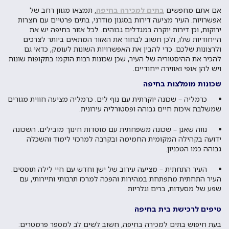
אם אתם מחפשים
בתים למכירה בחיפה
, תמצאו מגוון רחב של
אפשרויות. העיר מציעה דירות בסגנון מודרני, בתים פרטיים עם חצרות
ירוקות, וכן דירות יוקרה במגדלים גבוהים. לכל אזור בחיפה יש את
הייחודיות שלו, ולכן חשוב לבחור את האזור המתאים ביותר לצרכים
ולרצונות שלכם. כדי להבין את האפשרויות השונות לעומק, כדאי גם
להכיר את ההיסטוריה של העיר, שכן שכונות רבות הוקמו בתקופות שונות
ויש להן אופי ואווירה ייחודיים.
שכונות מומלצות בחיפה
כרמליה – שכונה יוקרתית עם נוף לים. כרמליה מציעה חווית מגורים
שמשלבת איכות חיים גבוהה ופסטורליה עירונית.
נווה שאנן – שכונה משפחתית עם מוסדות חינוך מובילים. השכונה
ידועה בקהילה המקומית החמימה ובקרבה למרכזי לימוד והשכלה
גבוהה כמו הטכניון.
העיר התחתית – מציעה עירוב של ישן וחדש עם חיי לילה תוססים.
העיר התחתית מתפתחת במהירות והפכה למרכז תרבותי ותיירותי, עם
שפע של מסעדות, ברים וגלריות.
טיפים לרכישת בית בחיפה
בעת חיפוש בתים למכירה בחיפה, חשוב לשים לב למספר פרמטרים: