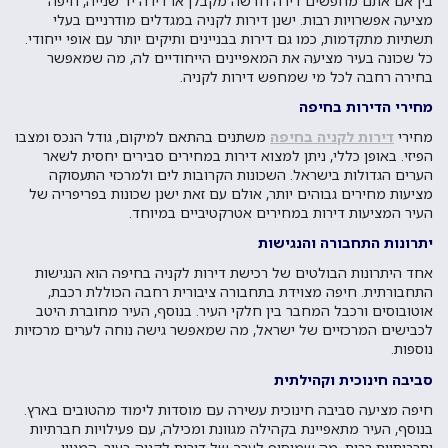
בין אם אתם מחפשים דירה חדשה מקבלן או דירה יד שנייה, חיפה
מציעה אפשרויות רבות. ישנן דירות לקניה במגדלים מודרניים בעלי
תשתיות מתקדמות, כמו גם דירות בבניינים ותיקים יותר עם אופי ייחודי.
כל שכונה בעיר מציעה את המאפיינים הייחודיים לה, מה שמאפשר
בחירה רחבה לכל מי שמחפש דירות לקניה.
מחירי הדירות בחיפה
מחירי
דירות לקניה בחיפה
משתנים בהתאם למיקום, גודל הנכס ומצבו
הפיזי. באופן כללי, ניתן למצוא דירות במחירים סבירים יחסית לשאר
הערים הגדולות בישראל. השכונות הקרובות לים ולמרכזי התעסוקה
מציעות מחירים גבוהים יותר, אולם עם זאת ישנן שכונות בפריפריה של
העיר המציעות דירות במחירים אטרקטיביים במיוחד.
יתרונות התחבורה והנגישות
אחד היתרונות הבולטים של רכישת דירות לקניה בחיפה הוא הנגישות
התחבורתית. חיפה מצוידת בתחבורה ציבורית רחבה הכוללת רכבת,
אוטובוסים ורכבל המחבר בין חלקי העיר. בנוסף, העיר מחוברת היטב
לכבישים המרכזיים של ישראל, מה שמאפשר גישה נוחה לערים מרכזיות
נוספות.
סביבה חינוכית וקהילתית
חיפה מציעה סביבה חינוכית עשירה עם מוסדות לימוד מהטובים בארץ.
בנוסף, העיר מתאפיינת בקהילה מגוונת ומכילה, עם פעילויות חברתיות
ותרבותיות רבות, מה שמוסיף לערך של דירות לקניה בעיר. המגוון