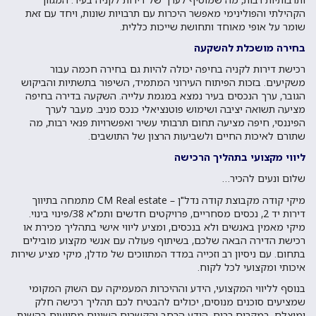
הקהילתי והפולינימי מאפשר היכרות עם תרבויות שונות, ויחד עם זאת
שומר על אופי מאוחד ותחושת שייכות כללית.
בחירה מושכלת להשקעה
רכישת דירות לקניה בחיפה יכולה להיות גם בחירה חכמה עבור
משקיעים. בזכות הפיתוח העירוני המתמיד, השיפור בתשתיות והביקוש
הגובר, ערך הנכסים בעיר נמצא במגמת עלייה. השקעה בדירה בחיפה
מציעה תשואה יציבה ושימוש פוטנציאלי כנכס מניב. מעבר לערך
הפיננסי, חיפה מציעה תחום תרבותי עשיר ואפשרויות פנאי רבות, מה
שתורם לאיכות החיים ולשביעות הרצון של התושבים.
ליווי מקצועי בתהליך הרכישה
שלום ונעים להכיר…
מיקי קודה מ
קבוצת קודה נדל"ן – CM Real estate
מתמחה בתיווך
דירות יד 2, נכסים מסחריים, פרויקטים חדשים ותמ"א 38/פינוי בינוי.
מיקי מאמין באנשים ולא בנכסים, ומציע ליווי אישי בתהליך מכירת או
רכישת הדירה הבאה שלכם, בשיתוף פעולה עם אנשי מקצוע מובילים
בתחום. עם ניסיון רב וזכייה במדד המתווכים של מדלן, מיקי מציע שירות
איכותי ומקצועי לכל לקוח.
בנוסף לליווי המקצועי, הידע וההיכרות המעמיקה עם השוק המקומי
שמציעים סוכנים מנוסים, יכולים להבטיח לכם תהליך רכישה חלק
ומוצלח. במקרים רבים, הידע הרחב והקשרים השונים מסייעים בהשגת