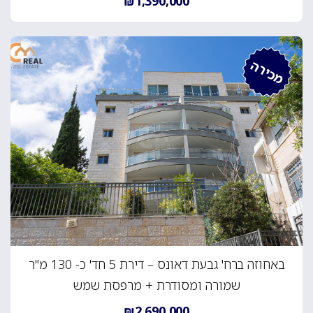
₪1,390,000
מכירה
באחוזה ברח' גבעת דאונס – דירת 5 חד' כ- 130 מ"ר
שמורה ומסודרת + מרפסת שמש
₪2,690,000