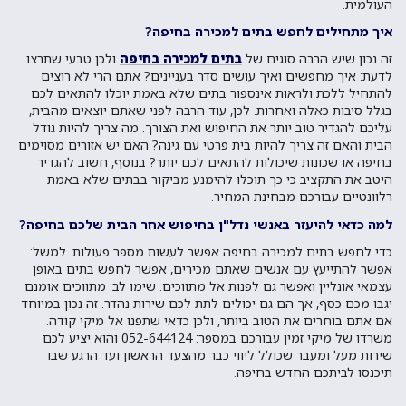
העולמית.
איך מתחילים לחפש בתים למכירה בחיפה?
זה נכון שיש הרבה סוגים של
בתים למכירה בחיפה
ולכן טבעי שתרצו
לדעת: איך מחפשים ואיך עושים סדר בעניינים? אתם הרי לא רוצים
להתחיל ללכת ולראות אינספור בתים שלא באמת יוכלו להתאים לכם
בגלל סיבות כאלה ואחרות. לכן, עוד הרבה לפני שאתם יוצאים מהבית,
עליכם להגדיר טוב יותר את החיפוש ואת הצורך. מה צריך להיות גודל
הבית והאם זה צריך להיות בית פרטי עם גינה? האם יש אזורים מסוימים
בחיפה או שכונות שיכולות להתאים לכם יותר? בנוסף, חשוב להגדיר
היטב את התקציב כי כך תוכלו להימנע מביקור בבתים שלא באמת
רלוונטיים עבורכם מבחינת המחיר.
למה כדאי להיעזר באנשי נדל"ן בחיפוש אחר הבית שלכם בחיפה?
כדי לחפש בתים למכירה בחיפה אפשר לעשות מספר פעולות. למשל:
אפשר להתייעץ עם אנשים שאתם מכירים, אפשר לחפש בתים באופן
עצמאי אונליין ואפשר גם לפנות אל מתווכים. שימו לב: מתווכים אומנם
יגבו מכם כסף, אך הם גם יכולים לתת לכם שירות נהדר. זה נכון במיוחד
אם אתם בוחרים את הטוב ביותר, ולכן כדאי שתפנו אל מיקי קודה.
משרדו של מיקי זמין עבורכם במספר: 052-644124 והוא יציע לכם
שירות מעל ומעבר שכולל ליווי כבר מהצעד הראשון ועד הרגע שבו
תיכנסו לביתכם החדש בחיפה.