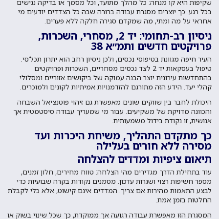
שקיפות היא קו מנחה: כל מהלך מתועד, וכל מסמך או בדיקה נגישים
בכל רגע. כך יוצרים מסגרת עבודה ברורה שבה כל הצדדים יודעים מי
אחראי על מה ומתי, מה שמקדם סגירה חלקה ללא פערים.
ניסיון רב-תחומי: יד 2, מסחרי, השכרות,
פרויקטים חדשים ותמ״א 38
העיר חיפה מגוונת בטיפוסי נכסים, ולכן ניסיון רחב הוא יתרון תכל’סי.
טיפול בעסקאות יד 2 לצד נכסים מסחריים, השכרות ופרויקטים
בהתחדשות עירונית יוצר הבנה עמוקה של ביקושים אזוריים ומסלולי
קהלי יעד. הידע הזה מתורגם להזדמנויות אמיתיות לקונים ולמוכרים.
היכולת לחבר בין שווקים שונים מאפשרת גם זיהוי פוטנציאל השבחה
והכוונה מדויקת של משקיעים. עבור מי שמעריך עבודה סיסטמטית אך
אנושית, זו נקודת בידול משמעותית.
כך מתקדם התהליך, משיחת היכרות ועד
מסירה ללא חורים בעלילה
תיאום ציפיות ומדדים להצלחה
עוד בתחילת הדרך מגדירים מהי הצלחה: טווח מחירים, חלון זמנים,
מספר חשיפות רצוי ושגרות עדכון. מסמנים נקודות בקרה שבועיות כדי
לבצע התאמות מהירות אם צריך. המדדים אינם קישוט, אלא כלי לקבלת
החלטות בזמן אמת.
המסגרת הזו מאפשרת עבודה רגועה אך ממוקדת, כך שכל שינוי בשוק או