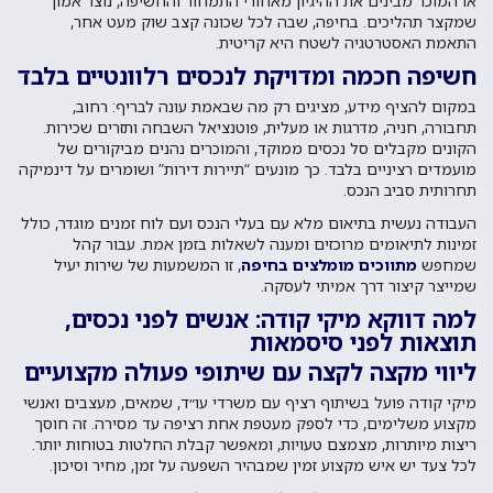
או המוכר מבינים את ההיגיון מאחורי התמחור והחשיפה, נוצר אמון
שמקצר תהליכים. בחיפה, שבה לכל שכונה קצב שוק מעט אחר,
התאמת האסטרטגיה לשטח היא קריטית.
חשיפה חכמה ומדויקת לנכסים רלוונטיים בלבד
במקום להציף מידע, מציגים רק מה שבאמת עונה לבריף: רחוב,
תחבורה, חניה, מדרגות או מעלית, פוטנציאל השבחה ותזרים שכירות.
הקונים מקבלים סל נכסים ממוקד, והמוכרים נהנים מביקורים של
מועמדים רציניים בלבד. כך מונעים “תיירות דירות” ושומרים על דינמיקה
תחרותית סביב הנכס.
העבודה נעשית בתיאום מלא עם בעלי הנכס ועם לוח זמנים מוגדר, כולל
זמינות לתיאומים מרוכזים ומענה לשאלות בזמן אמת. עבור קהל
שמחפש
מתווכים מומלצים בחיפה
, זו המשמעות של שירות יעיל
שמייצר קיצור דרך אמיתי לעסקה.
למה דווקא מיקי קודה: אנשים לפני נכסים,
תוצאות לפני סיסמאות
ליווי מקצה לקצה עם שיתופי פעולה מקצועיים
מיקי קודה פועל בשיתוף רציף עם משרדי עו״ד, שמאים, מעצבים ואנשי
מקצוע משלימים, כדי לספק מעטפת אחת רציפה עד מסירה. זה חוסך
ריצות מיותרות, מצמצם טעויות, ומאפשר קבלת החלטות בטוחות יותר.
לכל צעד יש איש מקצוע זמין שמבהיר השפעה על זמן, מחיר וסיכון.