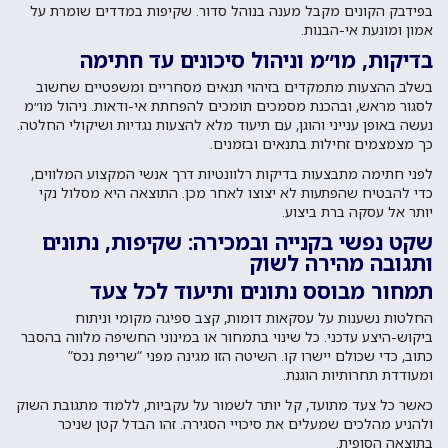
בפידבק הקונים מקבל מענה בנוהל סדור. שקיפות במדדים שומרת על
אמון ומונעת אי-הבנות.
בדיקות, מו״מ וניהול סיכונים עד חתימה
בשלב ההצעות מתמקדים בזיהוי תנאים מסחריים ומשפטיים שחשוב
לסגור מראש, ובהכנת מסמכים תומכים להפחתת אי-ודאות. ניהול מו״מ
נעשה באופן ענייני והוגן, עם תיעוד מלא להצעות נגדיות ושיקולי החלטה.
כך מצמצמים זחילות בתנאים ובזמנים.
לפני חתימה מתבצעות בדיקות רלוונטיות דרך אנשי המקצוע המלווים,
כדי להבטיח שהפתעות לא יצוצו לאחר מכן. התוצאה היא מסלול נקי
יותר אל עסקה ברת ביצוע.
שקט נפשי בקנייה ובמכירה: שקיפות, נתונים
ותגובה מהירה לשוק
תמחור מבוסס נתונים ותיעוד לכל צעד
החלטות נשענות על עסקאות דומות, קצב ספיגה מקומי וניתוח
ביקוש-היצע עדכני. כל שינוי בתמחור או במינוני החשיפה מלווה בהסבר
כתוב, כדי שכולם יישרו קו. השיטה הזו מגינה מפני “שריפת נכס”
ומעודדת תחרותיות הוגנת.
כאשר כל צעד מתועד, קל יותר לשמור על עקביות, ללמוד מתגובת השוק
ולהניע מהלכים שמעלים את סיכויי הסגירה. זהו הבדל קטן שניכר
בתוצאה הסופית.