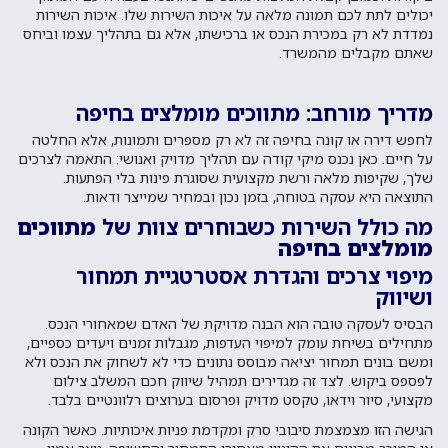
יכולים לתת לכם תמונה מלאה על איכות השירות שלו. איכות השירות
נמדדת לא רק במכירת הנכס או ברכישתו, אלא גם בתהליך עצמו וביחס
שאתם מקבלים מהמשרד.
מדריך מורחב: מתווכים מומלצים בחיפה
לחפש דירה או קונה בחיפה זה לא רק מספרים ותמונות, אלא החלטה
על חיים. כאן נכנס מיקי קודה עם תהליך מדויק ואנושי: התאמה לצרכים
שלך, שקיפות מלאה ורשת מקצועית שסוגרת פינות בלי הפתעות.
התוצאה היא עסקה בטוחה, בזמן נכון ובמחיר שמייצר ודאות.
מה כולל השירות כשבוחרים צוות של
מתווכים
מומלצים בחיפה
מיפוי צרכים והגדרת אסטרטגיית תמחור
ושיווק
הבסיס לעסקה טובה הוא הבנה מדויקת של האדם שמאחורי הנכס.
מתחילים בשיחת עומק למיפוי העדפות, מגבלות זמנים ויעדים כספיים,
ומשם בונים תמחור יציאה מבוסס נתונים כדי לא לשחוק את הנכס ולא
לפספס ביקוש. לצד זה מגדירים תמהיל שיווק חכם המשלב צילום
מקצועי, סיור וידאו, טקסט מדויק ופרסום בערוצים רלוונטיים בלבד.
הגישה הזו מצמצמת סיבובי סרק ומקדמת פניות איכותיות. כאשר הקונה