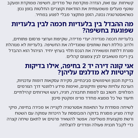
קשיחות. עם זאת, הגדרה מוקדמת של מדדים, חשיפה ממוקדת ומעקב
שוטף מעלים משמעותית את הוודאות וקוצרים החלטות בזמן נכון.
כשהאסטרטגיה נכונה, הזמן מתקצר מבלי לפגוע במחיר.
מה ההבדל בין בלעדיות חכמה לבין בלעדיות
שפוגעת בחשיפה?
בלעדיות חכמה מגדירה יעדי מדידה, שקיפות וערוצי פרסום פתוחים,
ולרוב כוללת רשת שותפים שמגדילה את החשיפה. בלעדיות לא מנוהלת
סוגרת דלתות ומשאירה את הנכס תלוי בערוץ יחיד. הניהול הוא ההבדל
בין ריכוז משאבים לבין צמצום קהלים.
אני קונה דירה יד 2 בחיפה, אילו בדיקות
קריטיות לא מדלגים עליהן?
בדיקת תכנון ושימושים סביבתיים, סקירת עסקאות דומות עדכניות,
הערכת עלויות שיפוץ ותיקונים, ואימות מידע רלוונטי דרך הגורמים
המלווים. חשוב גם למפות תחבורה, חניה, רעש ושירותים קהילתיים.
תיעוד של כל ממצא מחדד מו״מ ומקטין סיכון.
לשיחה מסודרת על התאמת אסטרטגיה לקנייה או מכירה בחיפה, מיקי
קודה מציע מסגרת בדוקה המבוססת על היכרות עמוקה עם השטח
ורשת מקצועית משלימה. אפשר להשאיר פרטים או לתאם שיחה קצרה
כדי לקבל תכנית פעולה ומדדים להצלחה.