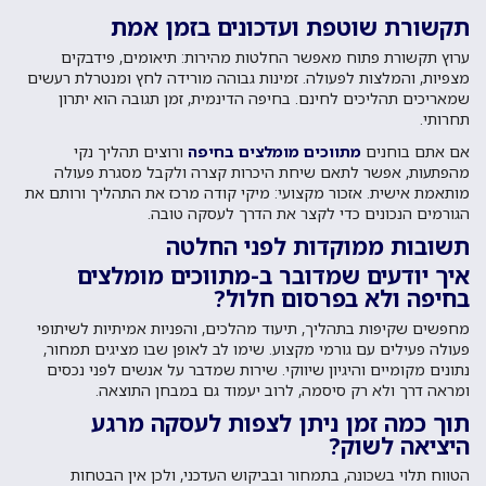
תקשורת שוטפת ועדכונים בזמן אמת
ערוץ תקשורת פתוח מאפשר החלטות מהירות: תיאומים, פידבקים
מצפיות, והמלצות לפעולה. זמינות גבוהה מורידה לחץ ומנטרלת רעשים
שמאריכים תהליכים לחינם. בחיפה הדינמית, זמן תגובה הוא יתרון
תחרותי.
אם אתם בוחנים
מתווכים מומלצים בחיפה
ורוצים תהליך נקי
מהפתעות, אפשר לתאם שיחת היכרות קצרה ולקבל מסגרת פעולה
מותאמת אישית. אזכור מקצועי: מיקי קודה מרכז את התהליך ורותם את
הגורמים הנכונים כדי לקצר את הדרך לעסקה טובה.
תשובות ממוקדות לפני החלטה
איך יודעים שמדובר ב-מתווכים מומלצים
בחיפה ולא בפרסום חלול?
מחפשים שקיפות בתהליך, תיעוד מהלכים, והפניות אמיתיות לשיתופי
פעולה פעילים עם גורמי מקצוע. שימו לב לאופן שבו מציגים תמחור,
נתונים מקומיים והיגיון שיווקי. שירות שמדבר על אנשים לפני נכסים
ומראה דרך ולא רק סיסמה, לרוב יעמוד גם במבחן התוצאה.
תוך כמה זמן ניתן לצפות לעסקה מרגע
היציאה לשוק?
הטווח תלוי בשכונה, בתמחור ובביקוש העדכני, ולכן אין הבטחות