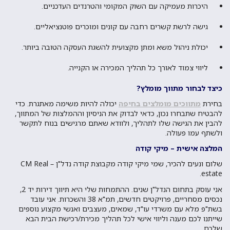
היכרות מעמיקה עם השוק המקומי והטרנדים העדכניים.
גישה לרשת קשרים רחבה עם קונים ומוכרים פוטנציאליים.
יכולת ניהול משא ומתן מקצועית להשגת העסקה הטובה ביותר.
ליווי צמוד לאורך כל תהליך המכירה או הקנייה.
כיצד לבחור מתווך מומלץ?
בחירת
מתווכים מומלצים בחיפה
יכולה להיות משימה מאתגרת. כדי
להבטיח שתבחרו נכון, כדאי לבדוק את הניסיון וההמלצות של המתווך,
להבין את הגישה שלו לתהליך, ולוודא שאתם מרגישים בנוח לתקשר
ולשתף עמו פעולה.
המלצה אישית – מיקי קודה
שלום ונעים להכיר, שמי מיקי קודה מ
קבוצת קודה נדל"ן – CM Real
.
estate
אני עוסק בתחום הנדל"ן שנים. ההתמחות שלי היא תיווך דירות יד 2,
נכסים מסחריים, פרויקטים חדשים, תמ"א 38 והשכרות. אני עובד
בשת"פ מלא עם משרדי עו"ד, שמאים, מעצבים ואנשי מקצוע נוספים
שייתנו לכם מענה וליווי אישי לכל תהליך מכירת/רכישת הבית הבא
שלכם.