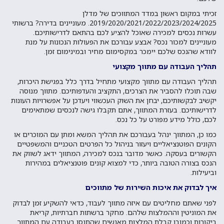
זכיתי במקום ראשון במדד המתווכים של מדלן
2019/2020/2021/2022/2023/2024/2025. מעוניינים בדירה? ברשותי
עשרות נכסים למכירה שאוכל להציע לכם בהתאם לדרישותיכם.
מעוניינים למכור נכס? אבצע עבורכם את הפעולות הנכונות על מנת
לוודא שהנכס שלכם יימכר במקסימום מחיר ובמינימום זמן.
תהליך העבודה עם מתווך מקצועי
תהליך העבודה עם מתווך מקצועי מתחיל בדרך כלל בפגישת היכרות,
שבה תוכלו להסביר את הצרכים, התקציב והעדפותיכם. מתווך מנוסה
יקשיב לבקשותיכם, יבחן את השוק העכשווי ויעדכן על אפשרויות העונות
לדרישותיכם. בעזרת המתווך, אתם תקבלו גישה לנכסים שמתאימים
לכם, כולל מידע מפורט על כל נכס.
כמו כן, המתווך ינהל בעבורכם את תהליך המשא ומתן עם המוכרים או
הקונים הפוטנציאליים ויעזור בניהול כל הפרטים הטכניים והמשפטיים
הקשורים בעסקה. כאשר מדובר בנכס למכירה, המתווך ידאג לשווק את
הנכס בצורה הטובה ביותר, כדי למצוא קונים פוטנציאלים במהירות
וביעילות.
איך לבדוק את איכות השירות של מתווכים
לפני שאתם מחליטים עם איזה מתווך לעבוד, כדאי להשקיע זמן לבדוק
את המוניטין וההמלצות שלהם. מחקר ברשתות חברתיות, קריאת
ביקורות וכמובן קבלת המלצות מאנשים שהתנסו בעבודה עם המתווך