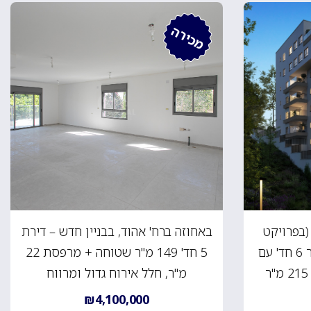
מכירה
(בפרויקט
באחוזה ברח' אהוד, בבניין חדש – דירת
חדש) – דירת גן כ- 185 מ"ר 6 חד' עם
5 חד' 149 מ"ר שטוחה + מרפסת 22
מ"ר, חלל אירוח גדול ומרווח
₪4,100,000