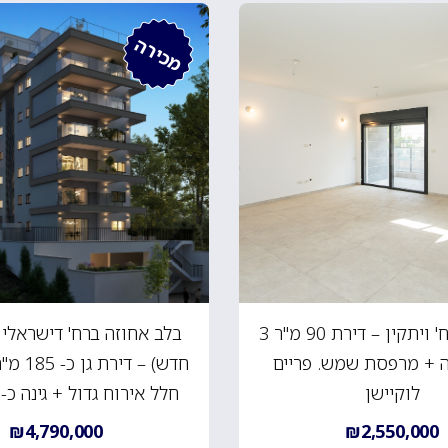
מכירה
באחוזה ברח' ויתקין – דירת 90 מ"ר 3
בלב אחוזה ברח' דישראלי 
 + מרפסת שמש. פריים
לוקיישן
חלל אירוח גדול + גינה כ- 215 מ"ר
₪4,790,000
₪2,550,000