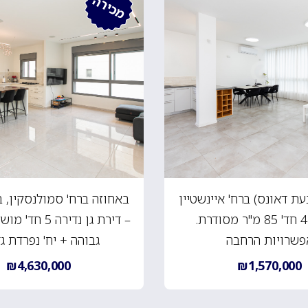
מכירה
עת דאונס) ברח' איינשטיין
באחוזה ברח' סמולנסקין, ב
– דירת 4 חד' 85 מ"ר מסודרת.
– דירת גן נדירה
פשרויות הרחבה
גבוהה + יח' נפרדת ג
₪4,630,000
₪1,570,000