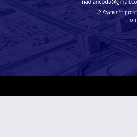
nadlancoda@gmail.c
בנימין ד'ישראלי 2,
יפה