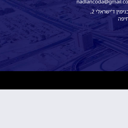
nadlancoda@gmail.c
בנימין ד'ישראלי 2,
יפה