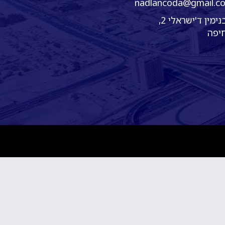
nadlancoda@gmail.c
בנימין ד'ישראלי 2,
יפה