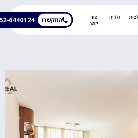
צות
גלריה
צור
52-6440124
התקשרו
קשר