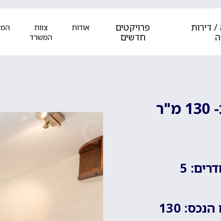
/ דירות
פרויקטים
אודות
צוות
המל
ה
חדשים
המשרד
באחוזה ברח' בירם – דירת 5 חד' כ- 130 מ"ר
רים: 5
נכס: 130