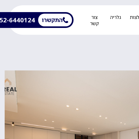
צות
גלריה
צור
52-6440124
התקשרו
קשר