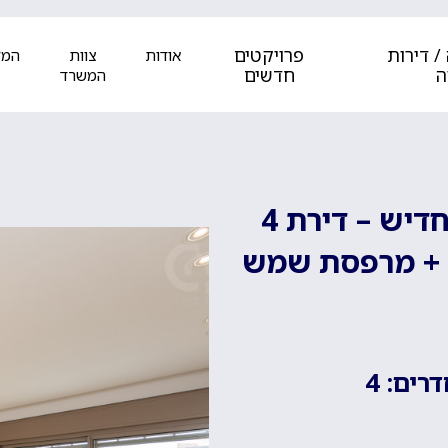
/ דירות
פרויקטים
אודות
צוות
המל
ה
חדשים
המשרד
במרכז הכרמל בשד' הצבי, בבניין חדיש – דירת 4
טעם + מרפסת שמש
רים: 4