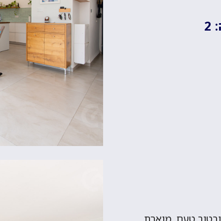
2
שופצת מהיסוד ובטוב טעם, מוארת