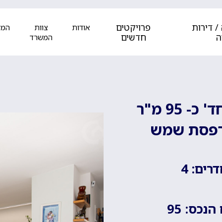
/ דירות
פרויקטים
אודות
צוות
המל
ה
חדשים
המשרד
ברמת אלון ברח' וילנאי – דירת 4 חד' כ- 95 מ"ר
רפסת שמש
רים: 4
נכס: 95