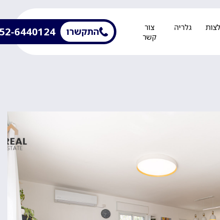
צות
גלריה
צור
52-6440124
התקשרו
קשר